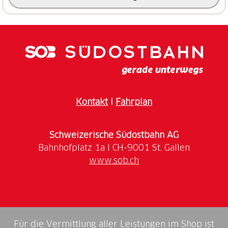
Surselva Tourismus AG
Info Brigels
Casa Sentupada
Via Principala 32
CH-7165 Breil/Brigels
Tel.: 0041 81 941 13 31
E-Mail:
brigels@surselva.info
Internet:
www.surselva.info
Kontakt
I
Fahrplan
Schweizerische Südostbahn AG
www.sob.ch
Für die Vermittlung aller Leistungen im Shop ist