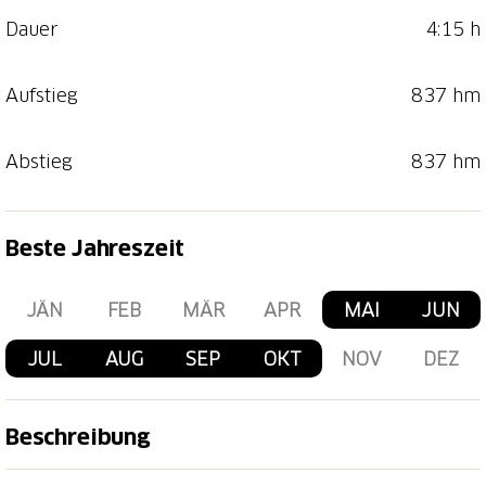
Dauer
4:15 h
Aufstieg
837 hm
Abstieg
837 hm
Beste Jahreszeit
JÄN
FEB
MÄR
APR
MAI
JUN
JUL
AUG
SEP
OKT
NOV
DEZ
Beschreibung
Die Wanderung führt Sie quer über die Maiensäss