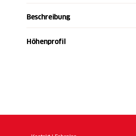
Beschreibung
Flüsse und Auen prägen das abwechslungsre
an dessen nördlicher Grenze wir durch das 
Höhenprofil
Aare-Gau) wandern. Über 70% der gesamte
den Aargau ab. Der 1997 entstandene Auens
vorhandenen Überreste der ehemals großﬂä
Aare und Rhein renaturieren. Im FFH-Schutz
„Kiesenbacher Felsen“: die Strudellöcher (
Flusserosion während der Eiszeit. Sie sind
Hochrheins sichtbar.
Der Hochrhein dient auch der ökologische
1933 erbaute Rheinkraftwerk Albbruck-Doge
Rheinanlieger Deutschland und Schweiz. A
landschaftsprägende Kernkraftwerk Leibsta