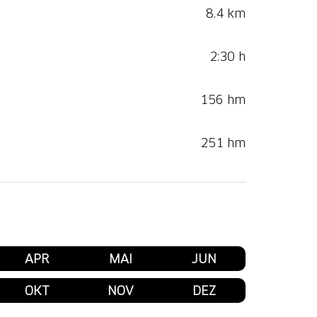
8.4 km
2:30 h
156 hm
251 hm
APR
MAI
JUN
OKT
NOV
DEZ