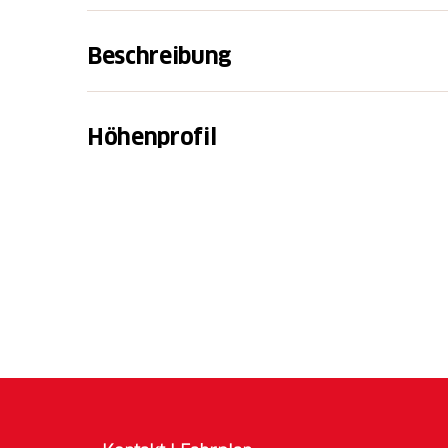
Beschreibung
Bei der Post in Altbüron steigen wir auf 
Burghügel an und durchwandern den schöne
Höhenprofil
treffen. Bevor wir dieser gut signalisierten
Aussichtspunkt Isehuet, von wo wir sogar E
Weg führt uns weiter durch den Grosswald b
Eine Informationstafel weisst uns darauf hin
gan Sanct Urban» befinden, welche zum Inv
Schweiz gehört. Vom Oberen Berghof an öffn
sehen wir auch die markanten roten Kuppel
Zisterzienserkloster St. Urban. Auf angen
Eingang der Klosteranlage, wo sich ein läng
Bus oder dem Zug heimwärts fahren.