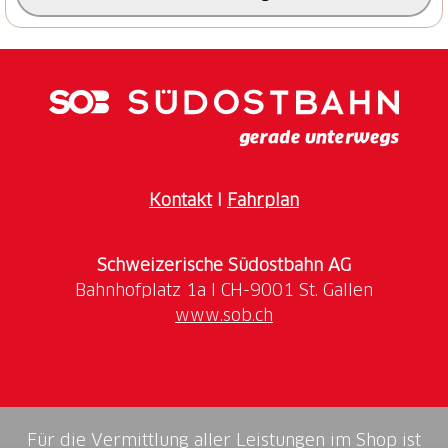
Diese Tour eignet sich auch für nicht sehr erfahrene
Tourengeher.
Einstufung nach
SAC Schwierigkeitsskala für
Skitouren
: L+
Kontakt
I
Fahrplan
Schweizerische Südostbahn AG
www.sob.ch
Für die Vermittlung aller Leistungen im Shop ist