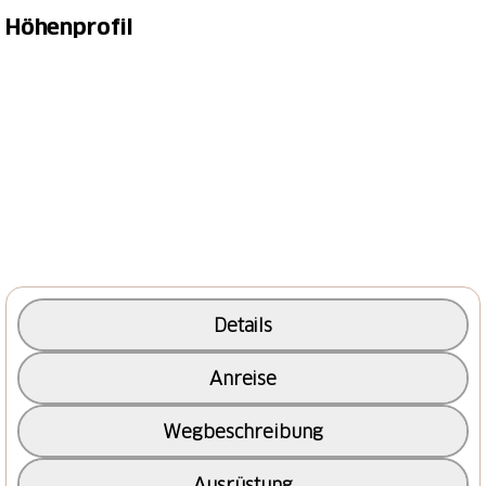
So funktionierts:
Höhenprofil
Die kostenlose App "
Actionbound
" herunterladen
Nach "Walserwanderung" suchen oder den QR-
Code bei den Bildern scannen
Los geht's! Die App begleitet dich bei der
Wanderung und vermittelt spannende Fakten
über die Kultur der Walser
Das Fondei ist ein Hochtal im hintersten Schanfigg,
das auf 1700 bis 2000 Metern über Meer liegt.
Heute beeindrucken in diesem idyllischen Seitental
Details
die unberührte Natur und die traditionellen
Walserhäuser. Aber wer waren die Walser – und
Anreise
welche Geschichte steckt hinter dem Walserweg?
Wegbeschreibung
Um das Jahr 1300 fanden die ersten Walser den
Weg ins Fondei. Auf diesem Themenweg begibst du
Ausrüstung