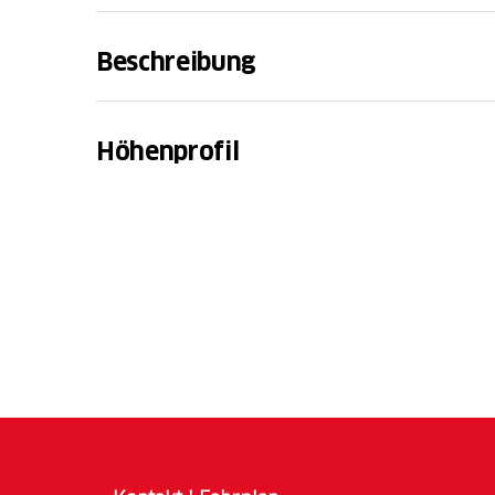
Beschreibung
Gemütlich mit der Gondelbahn hoch nach Mar
zuerst auf dem aussichtsreichen Höhenweg M
Höhenprofil
führt. Was für ein traumhaftes Panorama ... 
brauchen sicherlich einige Zeit, um sich an 
Wir gelangen zur Alp Muntatsch und werden 
die leckeren Snacks, die frische Milch und
zu ignorieren. Auch können wir die neue E
über weite Kehren bis hinunter nach Same
beim Schiessstand Muntarütsch, zweigt die 
Bever ab.
Weitere Informationen
Engadin Tourismus AG