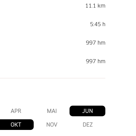
11.1 km
5:45 h
997 hm
997 hm
APR
MAI
JUN
OKT
NOV
DEZ