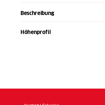
Beschreibung
Um diese wilde Gletscherlandschaft dem M
eindrücklicher Lehrpfad eingerichtet. Der Si
Höhenprofil
als Rundwanderweg über vier Kilometer dur
Silvrettagletschers. Dabei überwindet er r
Markierungen zeigen den Weg. Entlang des
finden, die Informationen und Grafiken zu d
auch Zusammenhänge aufzeigen zur Klimaer
Die Rundwanderung wie hier beschrieben be
alten Saumweg für den Aufstieg zur Silvret
steigt durchs aussichtsreiche Galtürtälli zurü