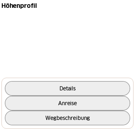
Höhenprofil
- Die Sesselbahn Tgantieni, Scalottas und Weisshorn 2
transportiert keine Downhill Bikes
(Doppelbrückengabel)!
- Transport von Bikes mit Maximalgewicht 25
Kg: Gondelbahnen Chur-Brambrüesch 2. Sektion
Gleich fünf Bergbahnen erleichtern dir die Aufstiege
auf dieser Rundtour. Gestartet wird mit den beiden
Sesselliften von Lenzerheide über Tgantieni auf den
Piz Scalottas. Dort angelangt erwartet dich eine gut 4
Details
km lange, teils steile Abfahrt nach Churwalden. Auf
Anreise
dem schönen Singletrail entlang der
Höhenkurve fährst du an der Junehütte vorbei -
Wegbeschreibung
nehme dir kurz Zeit und geniesse den weiten
Ausblick über das ganze Tal. Nach Parpan geht's
vorbei an saftigen Alpwiesen zur Maiensäss-Siedlung