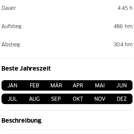
Dauer
4:45 h
Aufstieg
486 hm
Abstieg
304 hm
Beste Jahreszeit
JÄN
FEB
MÄR
APR
MAI
JUN
JUL
AUG
SEP
OKT
NOV
DEZ
Beschreibung
Nach einer Einlaufphase von Liestal nach Bubendorf