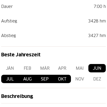
Dauer
7:00 h
Aufstieg
3428 hm
Abstieg
3427 hm
Beste Jahreszeit
JÄN
FEB
MÄR
APR
MAI
JUN
JUL
AUG
SEP
OKT
NOV
DEZ
Beschreibung
Rennradstrecke für erfahrene Radfahrer, 3 Pässe auf