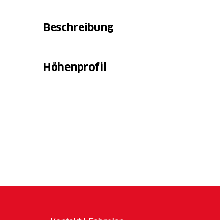
Beschreibung
Die gesamte Haute Route Graubünden führt ü
lang unterwegs. Du hast Skitouren- und Tief
Höhenprofil
Passagen im Aufstieg sowie in der Abfahrt. 
körper­liche Fitness reicht für vier Stunden
steht dieser Skidurchquerung nichts mehr 
Hinter der Hütte startet der Anstieg über 
cha. Für das letzte Stück müssen die Skis ge
Hilfe, die jedoch im Winter meist eingefrore
cha steil runter in eine Mulde, danach hoc
steiles Schneefeld und dann beginnt eine K
Gipfel. Wiedr zurück beim SKidepot beginnt
vorbei zur Kesch Hütte.