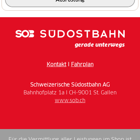
Durchqueren des Bergdorfes geht es zurück nach
Vella, dessen Dorfkern geprägt ist von behäbigen
Steinhäusern.
Kontakt
I
Fahrplan
Schweizerische Südostbahn AG
www.sob.ch
Für die Vermittlung aller Leistungen im Shop ist