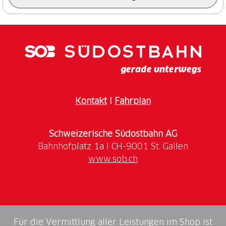
Vorderrhein entlang. Die Kulisse mit den Brigelser
Bergen und dem Piz Mundaun kann sich sehen
lassen. Am Stadtrand von Ilanz wird bis zum
Ausgangspunkt nochmals ein Stück dem Glenner
gefolgt.
Kontakt
I
Fahrplan
Schweizerische Südostbahn AG
www.sob.ch
Für die Vermittlung aller Leistungen im Shop ist