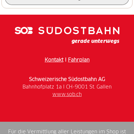
Sommerzustiegsweg zur Chamanna d
Es-cha hoch
gestiegen wird. Durch den Wald zur Alp Es-cha
Dadour, danach im Val Müra gleichmässig ansteigend
zum Tagesziel Chamanna d
Es-cha.
Kontakt
I
Fahrplan
Schweizerische Südostbahn AG
www.sob.ch
Für die Vermittlung aller Leistungen im Shop ist