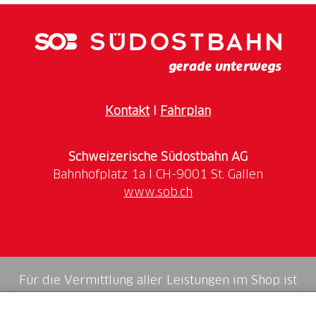
auf der originalen Trainingsloipe der jungen Athletin
ihr Können unter Beweis stellen.
Vor Ort weist eine Informations-Tafel auf das
Teilstück - einen Kilometer lang - sowie auf die
Bestzeit hin, welche die U23-Weltmeisterin von
2015 gelaufen ist.
Kontakt
I
Fahrplan
Schweizerische Südostbahn AG
www.sob.ch
Für die Vermittlung aller Leistungen im Shop ist
die Swiss Booking AG verantwortlich.