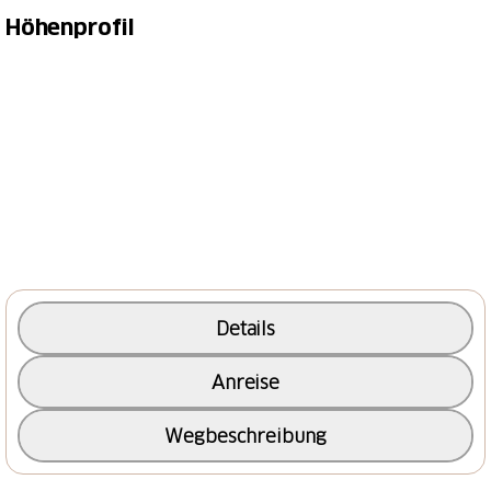
Etappen in Graubünden
Höhenprofil
1.1 Scuol–Tschierv
1.2 Tschierv–Livigno (I)
1.3 Livigno (I)–St. Moritz
1.4 St. Moritz–Bivio
1.6 Tiefencastel–Safien Platz
1.7 Safien Platz–Lumbrein
1.8 Lumbrein–Disentis
1.9 Disentis–Andermatt
zur Gesamttour
Details
Buchbares Angebot:
Anreise
Angebot zu Alpine Bike von Scuol - Tiefencastel
Wegbeschreibung
buchen