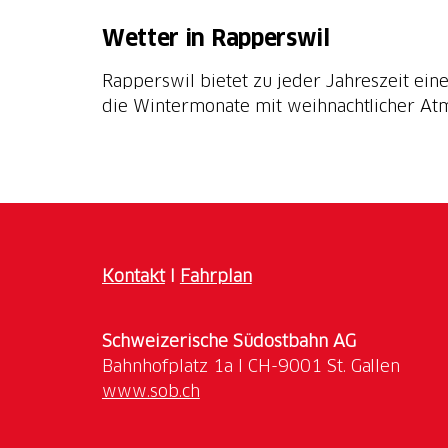
Wetter in Rapperswil
Rapperswil bietet zu jeder Jahreszeit e
die Wintermonate mit weihnachtlicher At
Kontakt
I
Fahrplan
Schweizerische Südostbahn AG
www.sob.ch