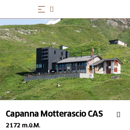
Capanna Motterascio CAS
2172 m.ü.M.