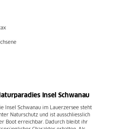
tax
achsene
aturparadies Insel Schwanau
ie Insel Schwanau im Lauerzersee steht
nter Naturschutz und ist ausschliesslich
er Boot erreichbar. Dadurch bleibt ihr
rsprünglicher Charakter erhalten. Als