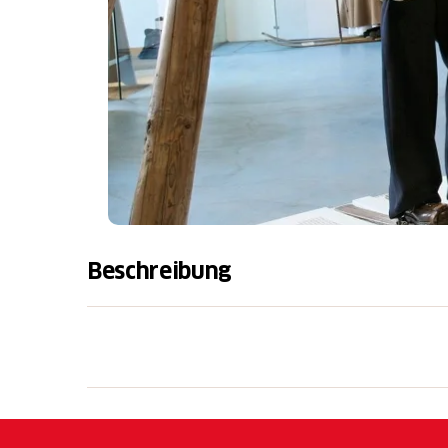
Beschreibung
Das ehemalige Postgebäude - heute der Land
Standorts wegen bestens geeignet, die reic
Wintersportgeräte und Dokumente aus der S
präsentieren. Im Wintersport-Museum Davos
Ausstellungsgegenstände (Schlitten, Bob, Ski,
den Anfängen des Wintersports bis hin zur