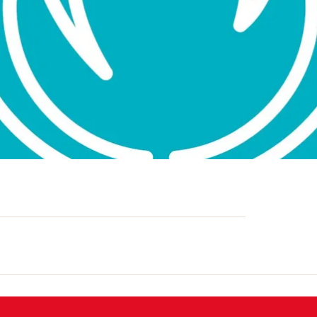
tschaftsberater Paul Urech anlässlich
die Rheinwalder Bauern künftig mit dem
rösserungen waren mit den hiesigen
ag jedoch in qualitativ hochwertigen
en liess sich sofort für die Umstellung
che andere Bündner Regionen. Wenn man