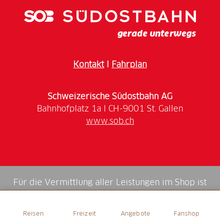
Kontakt
I
Fahrplan
Schweizerische Südostbahn AG
www.sob.ch
Für die Vermittlung aller Leistungen im Shop ist
die Swiss Booking AG verantwortlich.
Reisen
Freizeit
Angebote
Fanshop