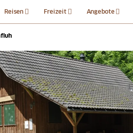
Reisen
Freizeit
Angebote
fluh