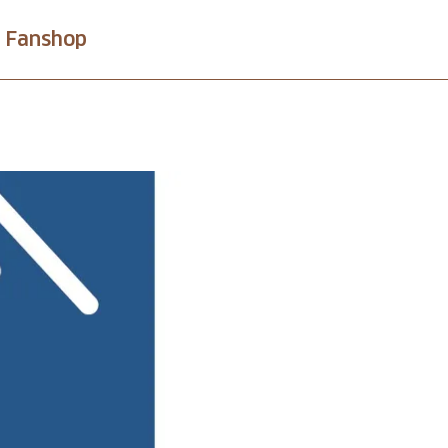
Fanshop