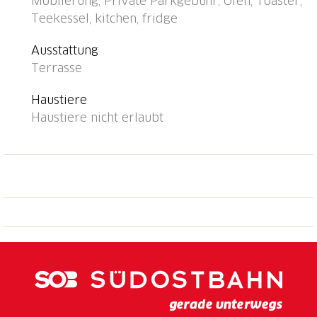
Möblierung, Private Parkgebühr, Ofen, Toaster,
Bäckerei 250 m, Fußgängerzone 1 km, Zentrum zu
Teekessel, kitchen, fridge
Fuss in 15 Minuten erreichbar, Bushaltestelle
"Pancaldi Mola Bus 1" 250 m, Bahnstation "SBB-CFF
Ausstattung
Locarno-Muralto" 4.1 km, Freibad, Thermalbad
Terrasse
"Termali & Salini, Locarno" 4.5 km, See Lago
Maggiore 550 m. Nahe gelegene
Haustiere
Sehenswürdigkeiten: Lungolago Ascona, Monte
Haustiere nicht erlaubt
Verità, Ascona, Piazza Grande, Locarno Falconeria,
Isole di Brissago, Ronco sopra Ascona, Mercato
Cannobio IT, Mercato Luino IT. Bekannte Seen in der
Umgebung sind gut erreichbar: Lago Maggiore, Lago
di Lugano, Lago di Como. Wandergebiete: Cardada,
Valle Verzasca, Vallemaggia, Monti di Ronco, Monti di
Brissago, Monte Tamaro - Monte Lema Splash & SPA.