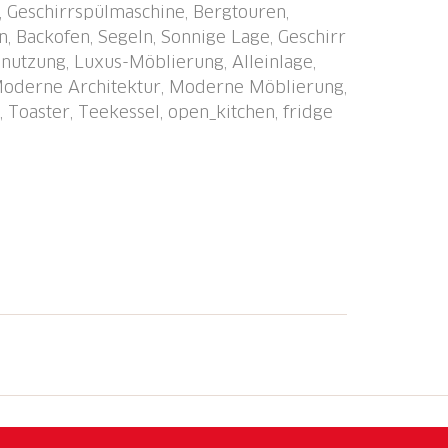
, Geschirrspülmaschine, Bergtouren,
, Bushaltestelle "Sisikon, Bahnhof" 200 m,
 Backofen, Segeln, Sonnige Lage, Geschirr
Loch) 6 km. Bekannte Seen in der Umgebung
nutzung, Luxus-Möblierung, Alleinlage,
ndergebiete: Stoos, Weg der Schweiz, Rigi.
Moderne Architektur, Moderne Möblierung,
tgeräte, Aussen-Sprudelbad, Boot,
 Toaster, Teekessel, open_kitchen, fridge