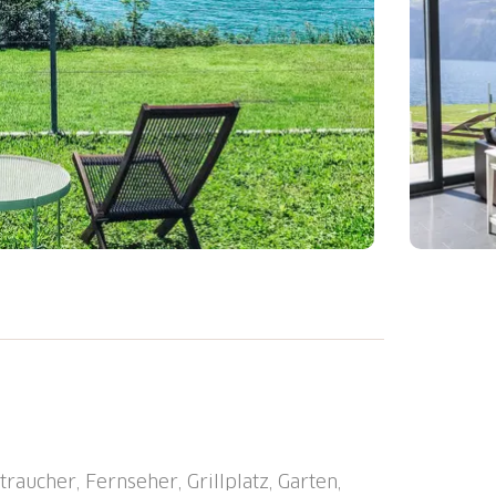
uriöses Einfamilienhaus "Villa am See 3",
Lage, direkt am See. Zur Mitbenutzung:
arten. Grill. Im Hause: Tischfussball,
, Waschmaschine, Wäschetrockner,
prache am Ort). Schmale Zufahrt bis zum
raucher, Fernseher, Grillplatz, Garten,
nzelgarage. Einkaufsgeschäft 5 km,