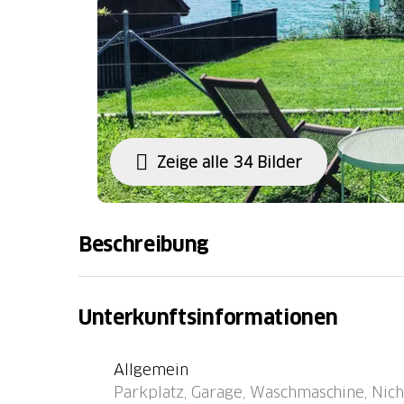
Zeige alle 34 Bilder
Beschreibung
Sisikon 5 km von Brunnen: Komfortables, lux
auf 4 Stockwerken. Im Ort, ruhige, sonnige 
Unterkunftsinformationen
Liegewiese. Badeplatz. Zur Alleinbenutzung: G
Einstellraum für Fahrräder, Zentralheizung
Allgemein
Fahrradverleih. Motorboot (auf Anfrage Abs
Parkplatz, Garage, Waschmaschine, Nicht
Haus. Parkplatz (für 4 Autos) beim Haus, Ei