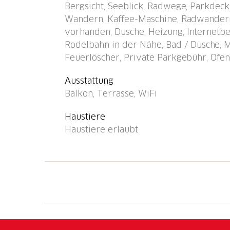
Bergsicht, Seeblick, Radwege, Parkdeck
Lebensmittelgeschäft 5 km, Supermarkt 5 km
Wandern, Kaffee-Maschine, Radwandern,
Bahnstation "Sisikon" 200 m. Golfplatz (9 
vorhanden, Dusche, Heizung, Internetbe
sind gut erreichbar: Vierwaldstättersee. Wa
Rodelbahn in der Nähe, Bad / Dusche, 
Zur Vermietung (extra) vor Ort: Wasserspor
Feuerlöscher, Private Parkgebühr, Ofen,
Fährräder und Gas für Gartengrill.
Ausstattung
Balkon, Terrasse, WiFi
Haustiere
Haustiere erlaubt