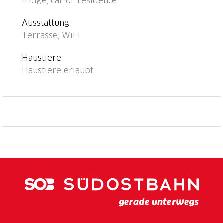
fridge, cat_of_residence
Skilift 5 km, Skipisten 12 km, Langlaufloipe 300 m.
Wandergebiete: Val Bedretto, Nufenenpass,
Ausstattung
Gotthardpass. Bitte beachten: Fahrzeug empfohlen.
Terrasse, WiFi
Geeignet für Familien, geeignet für Senioren.
Haustiere
Haustiere erlaubt