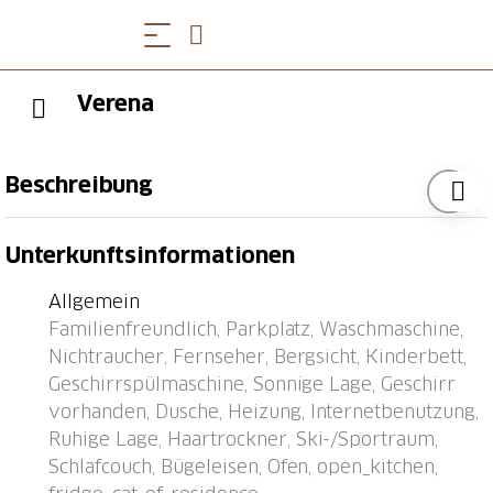
Verena
Beschreibung
Bedretto 12 km von Airolo: Kinderfreundliches,
Unterkunftsinformationen
schönes, gemütliches Chalet "Verena", Baujahr 1990,
renoviert im Jahre 2007, umgeben von Bäumen und
Allgemein
Wiesen. Im Ort, im Bezirk Regione San Gottardo,
Familienfreundlich, Parkplatz, Waschmaschine,
alleinstehende, ruhige, sonnige Lage. Zur
Nichtraucher, Fernseher, Bergsicht, Kinderbett,
Alleinbenutzung: Grundstück 55 m2, Liegewiese. Im
Geschirrspülmaschine, Sonnige Lage, Geschirr
Hause: Skiraum, Waschmaschine, Wäschetrockner
vorhanden, Dusche, Heizung, Internetbenutzung,
(extra). Parkplatz beim Haus. Lebensmittelgeschäft
Ruhige Lage, Haartrockner, Ski-/Sportraum,
12 km, Restaurant, Bushaltestelle 70 m, Bahnstation "
Schlafcouch, Bügeleisen, Ofen, open_kitchen,
SBB Airolo" 12 km. Wanderwege ab Haus 10 m,