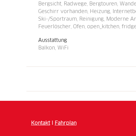
Bergsicht, Radwege, Bergtouren, Wande
600 m, Supermarkt, Restaurant, Bäckerei 8
Geschirr vorhanden, Heizung, Internetb
Bushaltestelle 200 m, Bahnstation "Davos D
Ski-/Sportraum, Reinigung, Moderne Ar
Strandbad 600 m, See Davoser See 500 m. Go
Feuerlöscher, Ofen, open_kitchen, fridg
Segelschule, Tennis 5 km, Tennishalle 5 km, 
Sportzentrum 2 km, Wanderwege ab Haus, R
Ausstattung
Bergeisenbahn, Skilift, Skipisten 500 m, Ski
Balkon, WiFi
Skischule 600 m, Kinderskischule 500 m, Sc
Eisfeld 600 m, Kinderspielplatz 300 m. Na
Heimatmuseum 200 m. Bekannte Skigebiete s
Jakobshorn 2 km, Rinerhorn 7 km. Bekannt
erreichbar: Davosersee 500 m. Bitte beachte
am Ferienhaus möglich.
Kontakt
I
Fahrplan