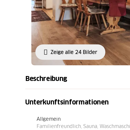
Zeige alle 24 Bilder
Beschreibung
Davos Dorf: Schönes, komfortables Mehrfami
1971. Im Ortsteil Davos Dorf, 700 m vom Ze
Unterkunftsinformationen
einem Wohnquartier, verkehrsberuhigte Zon
Zur Mitbenutzung: Garten, Wiese. Im Hause:
Allgemein
Wäschetrockner. Wäschewechsel (zusätzlich 
Familienfreundlich, Sauna, Waschmaschi
extra). Wohnungsreinigung möglich (extra). 