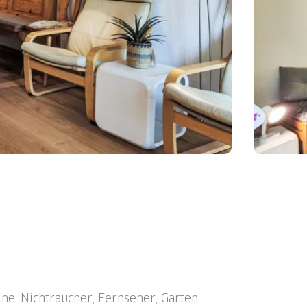
lienhaus "Verbena", 1'560 m.ü.M., Baujahr
ntrum von Davos Dorf, ruhige Lage in
e, 600 m vom See, Richtung Südosten.
 Skiraum, Zentralheizung, Waschmaschine,
extra). Handtuchwechsel (zusätzlich
ne, Nichtraucher, Fernseher, Garten,
Zufahrt bis zum Haus. Einkaufsgeschäft