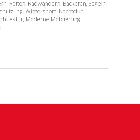
rn, Reiten, Radwandern, Backofen, Segeln,
00 m, Café 800 m, Fahrradverleih 600 m,
enutzung, Wintersport, Nachtclub,
orf", Hallenbad 1 km, Badebucht 550 m,
chitektur, Moderne Möblierung,
lfplatz (18 Loch) 1.7 km, Surfschule,
e
Minigolf 1.5 km, Reitstall 6 km,
adweg 100 m, Luftseilbahn 3 km,
verleih 500 m, Skibushaltestelle 100 m,
hlittelbahn 600 m, Langlaufloipe 200 m,
he gelegene Sehenswürdigkeiten:
ind gut erreichbar: Parsenn 1 km,
e Seen in der Umgebung sind gut
n: geeignet für Familien. Be- und Entladen