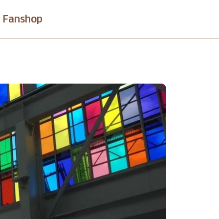
Fanshop