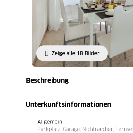
Zeige alle 18 Bilder
Beschreibung
Locarno: Grosses, komfortables Appartementh
Stockwerken. Im Ortszentrum von Locarno, s
Unterkunftsinformationen
Hause: Fahrstuhl, Zentralheizung. Zufahrt b
Haus. Einkaufsgeschäft, Lebensmittelgeschäf
Allgemein
Bäckerei 50 m, Café, Fußgängerzone 500 m,
Parkplatz, Garage, Nichtraucher, Fernse
5 Minuten erreichbar, Bushaltestelle "Migros