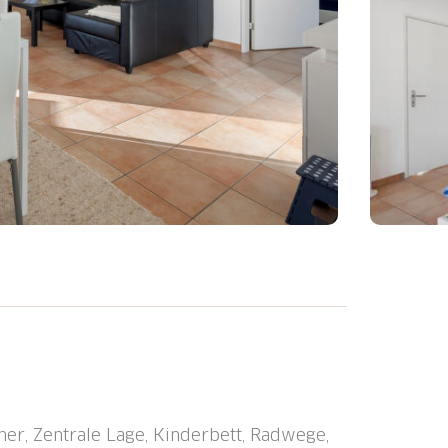
aus "Torre Tessuti 3", 200 m.ü.M., auf 9
onnige Lage, im Herzen der Stadt. Im
is zum Haus. Gemeinschaftsgarage beim
t 50 m, Supermarkt, Restaurant 50 m, Bar,
 Fahrradverleih 50 m, Zentrum zu Fuss in
her, Zentrale Lage, Kinderbett, Radwege,
 Linie 4", Bahnstation "SBB-CFF Locarno"