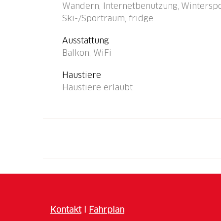
Wandern, Internetbenutzung, Winterspor
Leistungen und Vergünstigungen finden Sie
Ski-/Sportraum, fridge
Bushaltestelle "Bugnei, via Alpsu" 75 m, Bah
UR (See)" 27.3 km.
Ausstattung
Balkon, WiFi
Haustiere
Haustiere erlaubt
Kontakt
I
Fahrplan