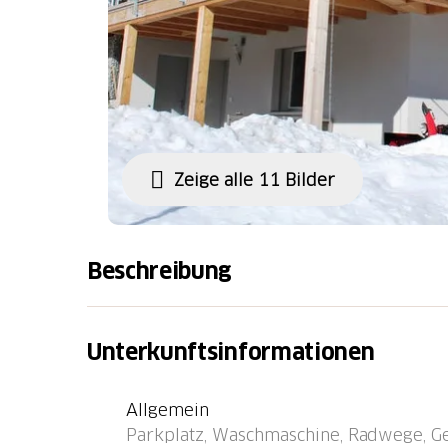
Zeige alle 11 Bilder
Beschreibung
Weitere Angaben des Anbieters: Tgèsa Paz
Mehrfamilienhaus - Vorplatz und grosser G
Unterkunftsinformationen
regelmässig renoviert. 2 Parkplätze stehen z
Minuten bis zu Haltestelle Bugnei. ca. 20 Mi
Allgemein
Einkaufsmöglichkeiten, Bogn Sedrun, Bahnho
Parkplatz, Waschmaschine, Radwege, Ge
Übernachtung steht Ihnen die Disentis Sedru