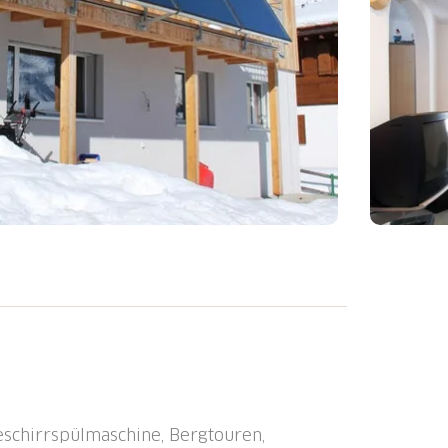
zola Ferienwohnung in einem
arten. Das Haus wurde 1970 gebaut und
ur Verfügung. Zu Fuss sind es ca. 5 - 10
nuten bis zu den nächsten
f Sedrun, Snow Park Valtgeva. Ab einer
schirrspülmaschine, Bergtouren,
n Gästekarte zur Verfügung. Alle inklusiv