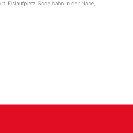
t, Eislaufplatz, Rodelbahn in der Nähe,
 unter: www.disentis-sedrun.ch
nstation "Bugnei" 0.1 km, Fähre "Seedorf