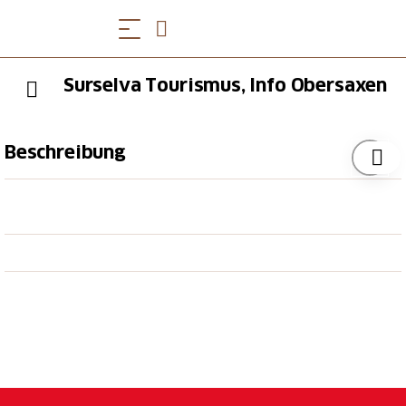
Surselva Tourismus, Info Obersaxen
Beschreibung
Ganzjährig:
Persönliche Auskunft am Schalter
Informationsmaterial über die Surselva
Anmeldeservice/Ticketing Gästeprogramm und
Events
Verkauf Postkarten, Briefmarken, Wanderkarten,
Bücher, Souvenirs
Gratis Tageszeitung (es hat solange es hat…)