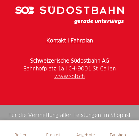
Bücher zum Mitnehmen
Schlüssel für die Kapelle St. Georg in
Schnaggabiel
Testcenter diverse Equipements
Sommer:
Kontakt
I
Fahrplan
Verkauf Fahrbewilligung Wald- und
Schweizerische Südostbahn AG
Güterstrassen
Verkauf Bewilligung fürs Goldwaschen oder
www.sob.ch
Strahlen
Winter:
Verkauf Loipenpässe
Für die Vermittlung aller Leistungen im Shop ist
Änderungen der Öffnungszeiten in der
die Swiss Booking AG verantwortlich.
Zwischensaison vorbehalten!
Reisen
Freizeit
Angebote
Fanshop