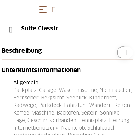
Suite Classic
Beschreibung
Ascona: Modernes Haus "Palazzo Miralago", auf 4
Unterkunftsinformationen
Stockwerken, Baujahr 1960, renoviert. 22
Wohnungen im Ferienhaus. Oberhalb von Ascona,
Allgemein
400 m vom Zentrum von Ascona, im Bezirk Lago
Parkplatz, Garage, Waschmaschine, Nichtraucher,
Maggiore, ruhige, sonnige Lage am Hang, 400 m vom
Fernseher, Bergsicht, Seeblick, Kinderbett,
See. Im Hause: Empfang, Wireless LAN, Fahrstuhl,
Radwege, Parkdeck, Fahrstuhl, Wandern, Reiten,
Einstellraum für Fahrräder, Zentralheizung,
Kaffee-Maschine, Backofen, Segeln, Sonnige
Waschmaschine (extra), Wäschetrockner (zur
Lage, Geschirr vorhanden, Tennisplatz, Heizung,
Mitbenutzung, extra). Brötchenservice möglich.
Internetbenutzung, Nachtclub, Schlafcouch,
Parkplatz (beschränkte Anzahl, extra) auf dem