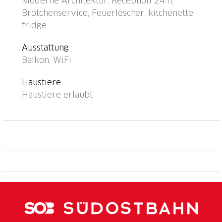
Moderne Architektur, Reception 24 h,
Grundstück, Gemeinschaftsgarage (extra).
Brötchenservice, Feuerlöscher, kitchenette,
Parkplatz/Garage nur für kleine - mittlere Fahrzeuge
fridge
geeignet. Maße: Höhe 205 cm Breite 220 cm.
Einkaufsgeschäft 400 m, Lebensmittelgeschäft,
Ausstattung
Supermarkt 600 m, Einkaufszentrum 1.4 km,
Balkon, WiFi
Bäckerei, Fußgängerzone 400 m, Zentrum zu Fuss in
10 Minuten erreichbar, Bushaltestelle "Ascona Centro
Haustiere
(Bus Nr. 1)" 400 m, Bahnstation "SBB-CFF Locarno-
Haustiere erlaubt
Muralto" 4.7 km, Sandstrand "Bagno Pubblico Ascona"
1.3 km, Badesee "Lago Maggiore" 1.3 km, See Lago
Maggiore 500 m. Golfplatz (18 Loch) 1 km, Tennis 1
km. Nahe gelegene Sehenswürdigkeiten: Madonana
del Sasso, Orselina, Locarno-Ascona, Ronco sopra
Ascona, Falconeria, Kamelienpark, Piazza Grande,
Castelli di Bellinzona, Monte Verità, Ascona, Brissago
Inseln. Bekannte Seen in der Umgebung sind gut
erreichbar: Lago Maggiore, Lago di Lugano, Lago di
Como, Lago di Orta. Wandergebiete: Monte Veritè,