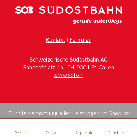
Kontakt
I
Fahrplan
Schweizerische Südostbahn AG
www.sob.ch
Für die Vermittlung aller Leistungen im Shop ist
die Swiss Booking AG verantwortlich.
Reisen
Freizeit
Angebote
Fanshop