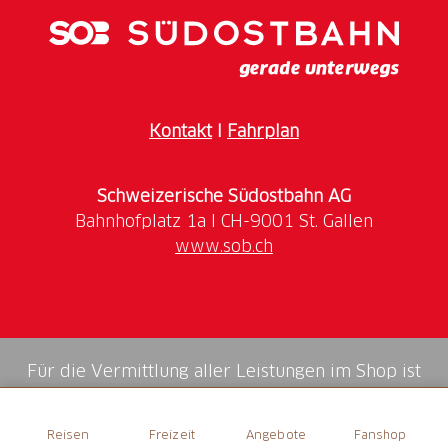
Kontakt
I
Fahrplan
Schweizerische Südostbahn AG
www.sob.ch
Für die Vermittlung aller Leistungen im Shop ist
die Swiss Booking AG verantwortlich.
Reisen
Freizeit
Angebote
Fanshop