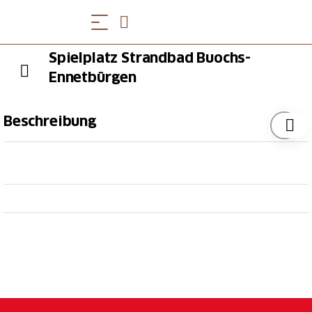
Spielplatz Strandbad Buochs-
Ennetbürgen
Beschreibung
Dieser gepflegte Spielplatz bietet für Kinder alles:
Ein Volleyballfeld, drei doppelstöckige
Erlebnistürme, diverse Schwingelemente und vor
allem viel Platz für Ball- und Bewegungsspiele.
Sonnencreme und etwas Geld für den Eintritt
einpacken und los geht es. Hinweis: Dieser Spielplatz
ist nur während der Badesaison im Sommer geöffnet.