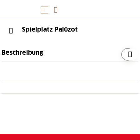
Spielplatz Palüzot
Beschreibung
Der Spielplatz Palüzot in Sent ist sehr modern
eingerichtet und liegt an einer sonnigen Lage.
Unmittelbar nebenan liegt der grosse Sportplatz. Es
hat für Gross und Klein Möglichkeiten, Aktivitäten
auszuüben. Der Spielplatz und Sportplatz liegen am
Ausgang des Dorfes.
Öffnungszeiten
durchgehend geöffnet