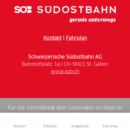
Kontakt
I
Fahrplan
Schweizerische Südostbahn AG
www.sob.ch
Für die Vermittlung aller Leistungen im Shop ist
die Swiss Booking AG verantwortlich.
Reisen
Freizeit
Angebote
Fanshop