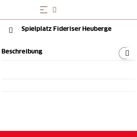
Spielplatz Fideriser Heuberge
Beschreibung
Kleine Gäste lieben beim Berghaus Arflina den
Spielplatz. Er bietet einen Turm mit Rutschbahnen
sowie einen grossen Sandkasten.
Dieser ist vor allem bei den Kleinsten sehr beliebt,
während für die Grösseren das Trampolin die
Attraktion schlechthin ist.
Auch der nebenan gelegene Hasenstall begeistert.
Streicheln ist erlaubt.