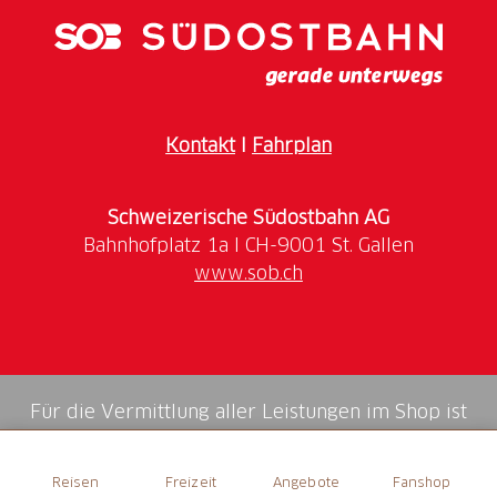
Während sich die Kinder auf dem Spielplatz
vergnügen, schauen die Eltern entspannt von der
Terrasse aus zu und geniessen dabei ihr Getränk
oder Essen.
Kontakt
I
Fahrplan
Schweizerische Südostbahn AG
www.sob.ch
Für die Vermittlung aller Leistungen im Shop ist
die Swiss Booking AG verantwortlich.
Reisen
Freizeit
Angebote
Fanshop