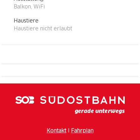
Swissminiatur, Melide, Casinò, Campione d'Italia,
Balkon, WiFi
Mercato Ponte Tresa IT, Mercato Como IT. Bekannte
Seen in der Umgebung sind gut erreichbar: Lago di
Haustiere
Lugano, Lago di Como, Lago Maggiore.
Haustiere nicht erlaubt
Wandergebiete: Monte Bré, San Salvatore-Alpe
Vicania, Morcote, Monte Generoso, Monte Tamaro,
Monte Lema. Bitte beachten: Für Kleinkinder nicht
geeignet.
Kontakt
I
Fahrplan