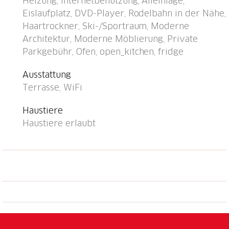
Heizung, Internetbenutzung, Alleinlage,
Skilift 5 km, Skischule 5 km, Kinderspielplatz 500 m.
Eislaufplatz, DVD-Player, Rodelbahn in der Nähe,
Nahe gelegene Sehenswürdigkeiten: Stanserhorn 5
Haartrockner, Ski-/Sportraum, Moderne
km. Bekannte Skigebiete sind gut erreichbar:
Architektur, Moderne Möblierung, Private
Klewenalp 5 km, Engelberg 20 km. Bekannte Seen in
Parkgebühr, Ofen, open_kitchen, fridge
der Umgebung sind gut erreichbar:
Vierwaldstättersee. Schiffsstation Ennetbürgen 50m
Ausstattung
entfernt. Einkaufsladen Volg auch sonntags geöffnet.
Terrasse, WiFi
Motorboot: Das Ferienhaus Seestern hat ein
Bootshaus. Exklusiv für die Feriengäste besteht die
Haustiere
Möglichkeit, das Motorboot (2021) während des
Haustiere erlaubt
Aufenthalts dazu zu mieten: Morningstar M 498 R für
5 Personen (Führerschein Kat. A), Aussenbord-Motor:
Suzuki DF 80 ATL, Badeplattform, vollkasko-
versichert. Depot CHF 500.00 (Versicherungs-
Selbstbehalt), exkl. Benzin. Für Gäste ohne
Schiffsführerschein besteht die Möglichkeit einen
Halbtagesausflug zu buchen. Kontaktieren Sie bitte
den Gastgeber bei Erhalt der Reiseunterlagen. Das