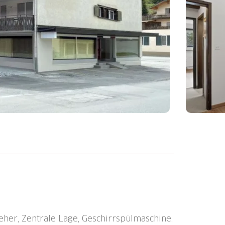
m, Bahnstation "Chur Altstadt" 7.9 km,
eher, Zentrale Lage, Geschirrspülmaschine,