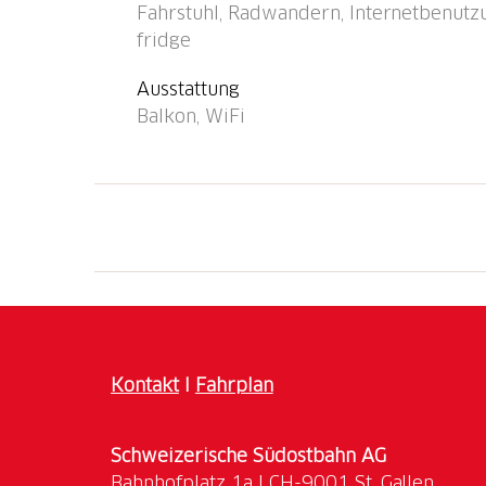
Fahrstuhl, Radwandern, Internetbenutzu
fridge
Ausstattung
Balkon, WiFi
Kontakt
I
Fahrplan
Schweizerische Südostbahn AG