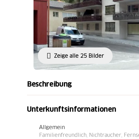
Zeige alle 25 Bilder
Beschreibung
Bushaltestelle "Churwalden, Bergbahnen" 86 
Fähre "Chastè" 41.9 km.
Unterkunftsinformationen
Allgemein
Familienfreundlich, Nichtraucher, Ferns