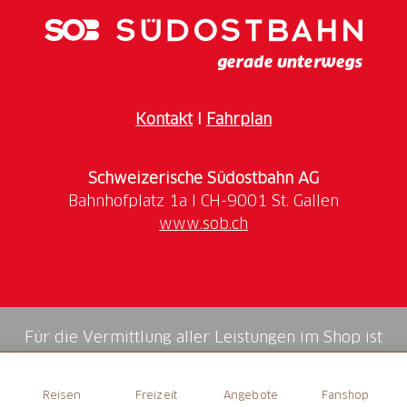
Lieblingsprodukten zu füllen.
Kontakt
I
Fahrplan
Schweizerische Südostbahn AG
www.sob.ch
Für die Vermittlung aller Leistungen im Shop ist
die Swiss Booking AG verantwortlich.
Reisen
Freizeit
Angebote
Fanshop