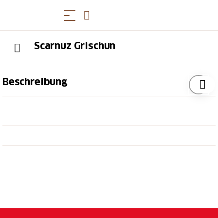
Scarnuz Grischun
Beschreibung
Produziert wird nach strengen Vorschriften, natürlich
und umweltschonend nach überlieferten Rezepten
und Anleitungen und, soweit möglich, mit
einheimischen Zutaten.
Bei den Scarnuz-Frauen Prättigau erhalten Sie den
Original Scarnuz Grischun, einen Papiersack (Scarnuz)
gefüllt mit qualitativ hochwertigen Produkten aus
der Region. Der Scarnuz Grischun ist in
verschiedenen Grössen erhältlich. Sie haben auch die
Möglichkeit, einen Scarnuz mit Ihren