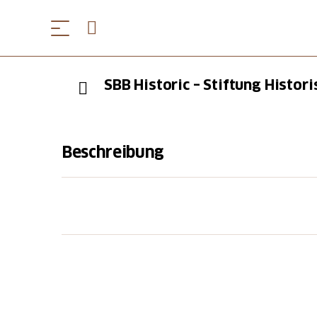
SBB Historic – Stiftung Histor
Beschreibung
Der Auftrag der Stiftung Historisches Erbe d
Sammeln, Konservieren, Dokumentieren und
Schweizer Bahngeschichte. Dazu betreut die 
sowie Objektsammlungen mit unteranderem 
Neben Zugfahrten mit historischem Rollmate
zur Kultur- und Wirtschaftsgeschichte des 
bewirtschaftet sie ein öffentliches Online
Datenbanken, Bibliotheks-Katalogen und ein