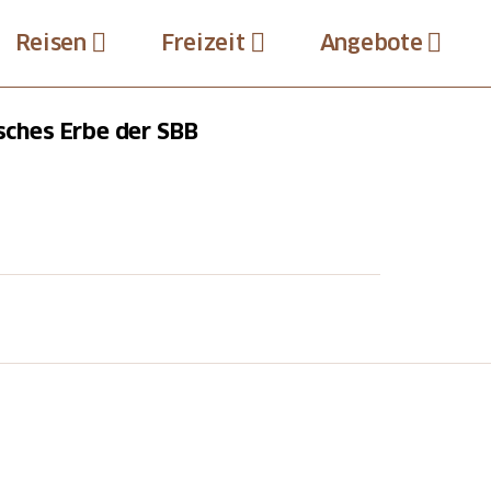
Reisen
Freizeit
Angebote
isches Erbe der SBB
er SBB – kurz SBB Historic - ist das
 Archivieren von Zeitzeugen der
Stiftung Archive, eine Fachbibliothek
über 200 historischen Fahrzeugen.
rial bietet SBB Historic auch Führungen
Bahnlandes Schweiz an. Zudem
-Angebot mit Archiv- und Sammlungs-
em Bildarchiv zur lizenzfreien