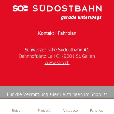
Kutschen-Racletteplausch
Öffnungszeiten
Öffnungszeiten und weitere Informationen unter
Kontakt
I
Fahrplan
sanjon.ch
Schweizerische Südostbahn AG
www.sob.ch
Für die Vermittlung aller Leistungen im Shop ist
die Swiss Booking AG verantwortlich.
Reisen
Freizeit
Angebote
Fanshop