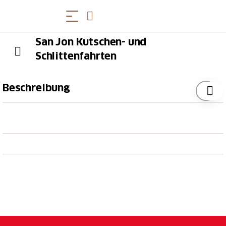
San Jon Kutschen- und
Schlittenfahrten
Beschreibung
In San Jon in Scuol erwarten Sie wunderschöne
Pferdeschlittenfahrten nach Bain Crotsch, welche sich
mit einem Essen im Saloon ausklingen lassen. Diese
können beispielsweise im Rahmen eines
Pauschalangebotes
erlebt werden.
Angebot:
Schlitten-Fondueplausch
Schlittenfahrt/Kutschenfahrt