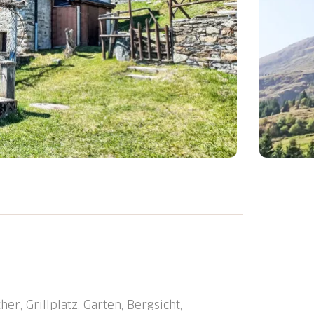
eistehendes, komfortables Einfamilienhaus
en von Wiesen. 2 km vom Zentrum von
5 km vom Zentrum von Bellinzona, im
e, 100 m vom Waldrand, in einer Sackgasse,
ssenes Grundstück 300 m2, Wiese. 150 m
er, Grillplatz, Garten, Bergsicht,
trasse). Parkplatz beim Haus.