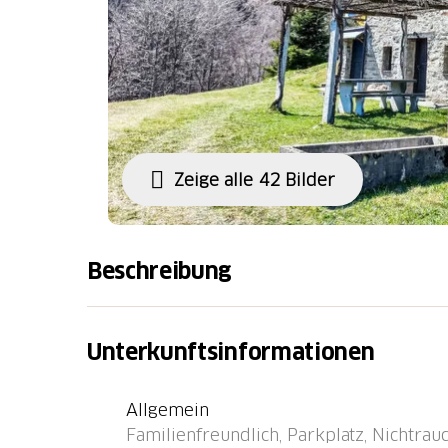
Zeige alle 42 Bilder
Beschreibung
Crènn 13 km von Malvaglia: Gemütliches, fr
"Rustico Montanara", 1'130 m.ü.M., umgeb
Unterkunftsinformationen
Leontica, 24 km vom Zentrum von Biasca, 4
Bezirk Valle di Blenio, ruhige, sonnige Lag
Allgemein
im Grünen. Zur Alleinbenutzung: naturbela
Familienfreundlich, Parkplatz, Nichtrauch
lange Zufahrt bis zum Haus (Naturweg, Bergs