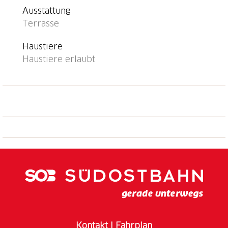
Haus. Öffentliche Parkplätze 150 m auf der Strasse.
Ausstattung
Supermarkt 5 km, Restaurant 2 km, Bäckerei 5 km,
Terrasse
Bushaltestelle "Semione Cantonetto bus 132" 3.8 km,
Bahnstation "Biasca" 8 km. Wanderwege ab Haus 1 m,
Haustiere
Luftseilbahn 6 km. Nahe gelegene
Haustiere erlaubt
Sehenswürdigkeiten: Museo della Valle di Blenio,
Castelli di Bellinzona (UNESCO), Castello di Seravalle,
Navone, Parco Tamaro, Splash & Spa Rivera, Ascona,
Locarno, Ponte Tibetano, Monte Carasso. Bekannte
Seen in der Umgebung sind gut erreichbar: Lago di
Luzzone, Lago Maggiore, Lago di Lugano, Lago di
Como. Wandergebiete: Nara, Val Malvaglia, Pian
d'Alpe, Pizzo Matro, Campo Blenio, Greina,
Lucomagno. Bitte beachten: Fahrzeug empfohlen.
Babyausstattung auf Anfrage (extra). Tiere in der
Umgebung.
Kontakt
I
Fahrplan