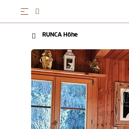
RUNCA Höhe