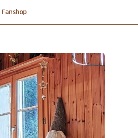
Fanshop