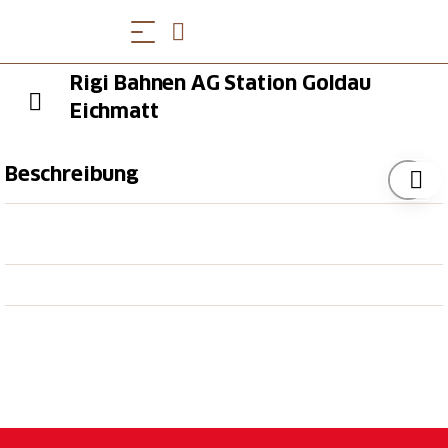
Rigi Bahnen AG Station Goldau
Eichmatt
Beschreibung
Die «Königin der Berge» bietet einen
atemberaubenden Panoramablick auf die Alpen, auf
dreizehn Seen und über das gesamte Mittelland bis
nach Deutschland und Frankreich. Die zwei
Zahnradbahnen ab Vitznau (erste Zahnradbahn
Europas, 1871) und Goldau sowie die Panorama-
Luftseilbahn ab Weggis machen schon die Anreise auf
den Berg zum unvergesslichen Erlebnis.
Sommer