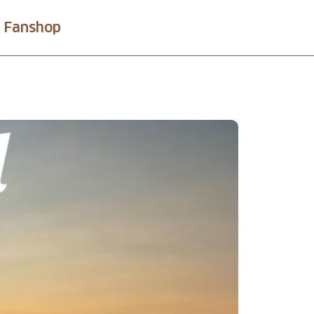
Fanshop