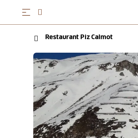
Restaurant Piz Calmot