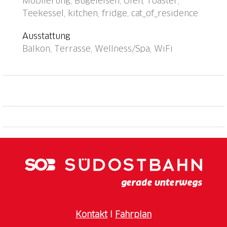
Möblierung, Bügeleisen, Ofen, Toaster,
Zentrum zu Fuss in 15 Minuten erreichbar,
Teekessel, kitchen, fridge, cat_of_residence
Bushaltestelle "Linie 3 + 4" 50 m, Bahnstation
"Locarno SBB-CFF" 3 km, Freibad, Hallenbad 50 m,
Ausstattung
Thermalbad "Termali & Salini" 80 m, Strandbad 50
Balkon, Terrasse, Wellness/Spa, WiFi
m. Golfplatz (18 Loch) 6 km, Tennis 400 m, Minigolf 2
km, Wanderwege ab Haus 50 m. Bekannte Seen in
der Umgebung sind gut erreichbar: Lago Maggiore,
Lago di Lugano, Lago di Como. Wandergebiete:
Cardada, Monte Verità, Centovalli, Vallemaggia, Valle
Onsernone, Valle Verzasca. Bitte beachten: Für
Kleinkinder nicht geeignet nicht geeignet für Kinder
unter 14 Jahren. Die Schlüsselübergabe findet bei
der Agentur Interhome in Locarno (1km) statt.
Ferienwohnung Ref. CH6600.410 befindet sich auf
dem gleichen Grundstück.
Kontakt
I
Fahrplan